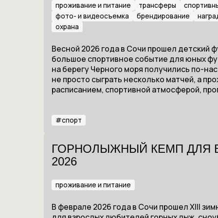
проживание и питание
трансферы
спортивн
фото- и видеосъемка
брендирование
награ
охрана
Весной 2026 года в Сочи прошел детский 
большое спортивное событие для юных фут
на берегу Черного моря получились по-н
не просто сыграть несколько матчей, а п
расписанием, спортивной атмосферой, прог
#
спорт
ГОРНОЛЫЖНЫЙ КЕМП ДЛЯ В
2026
проживание и питание
В феврале 2026 года в Сочи прошел XIII з
для взрослых любителей горных лыж, сноу