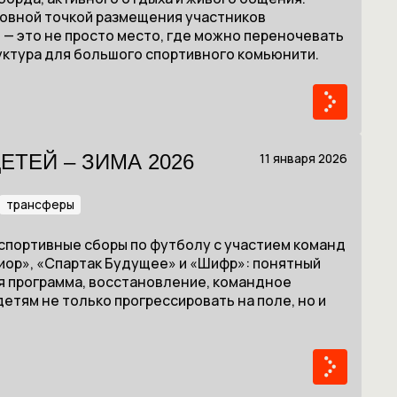
новной точкой размещения участников
я — это не просто место, где можно переночевать
уктура для большого спортивного комьюнити.
11 января 2026
ТЕЙ – ЗИМА 2026
трансферы
 спортивные сборы по футболу с участием команд
иор», «Спартак Будущее» и «Шифр»: понятный
я программа, восстановление, командное
етям не только прогрессировать на поле, но и