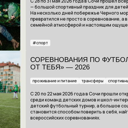
С 28 по 31 мая 2026 года в Сочи прошел В
— большой спортивный праздник для детей
На несколько дней побережье Черного мор
превратился не просто в соревнование, а в
семейной атмосферой и настоящим ощущен
#
спорт
СОРЕВНОВАНИЯ ПО ФУТБОЛ
ОТ ТЕБЯ» — 2026
проживание и питание
трансферы
спортивн
С 20 по 22 мая 2026 года в Сочи прошли о
среди команд детских домов и школ-интер
детский футбольный турнир, а большое со
становится способом поверить в себя, най
всероссийских соревнованиях.