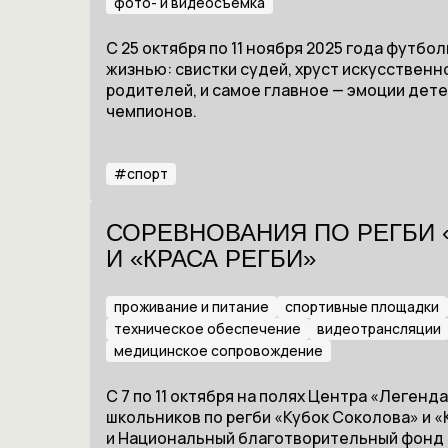
фото- и видеосъемка
С 25 октября по 11 ноября 2025 года футб
жизнью: свистки судей, хруст искусственно
родителей, и самое главное — эмоции детей
чемпионов.
#
спорт
СОРЕВНОВАНИЯ ПО РЕГБИ 
И «КРАСА РЕГБИ»
проживание и питание
спортивные площадки
техническое обеспечение
видеотрансляции
медицинское сопровождение
С 7 по 11 октября на полях Центра «Леген
школьников по регби «Кубок Соколова» и «К
и Национальный благотворительный фонд 