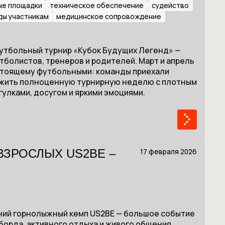
ые площадки
техническое обеспечение
судейство
ды участникам
медицинское сопровождение
футбольный турнир «Кубок Будущих Легенд» —
болистов, тренеров и родителей. Март и апрель
астоящему футбольными: команды приехали
рожить полноценную турнирную неделю с плотным
улками, досугом и яркими эмоциями.
17 февраля 2026
ЗРОСЛЫХ US2BE –
имний горнолыжный кемп US2BE — большое событие
борда, активного отдыха и живого общения.