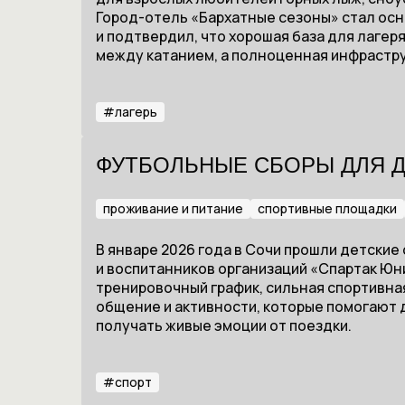
Город-отель «Бархатные сезоны» стал ос
и подтвердил, что хорошая база для лагер
между катанием, а полноценная инфрастр
#
лагерь
ФУТБОЛЬНЫЕ СБОРЫ ДЛЯ ДЕ
проживание и питание
спортивные площадки
В январе 2026 года в Сочи прошли детские
и воспитанников организаций «Спартак Юн
тренировочный график, сильная спортивна
общение и активности, которые помогают д
получать живые эмоции от поездки.
#
спорт