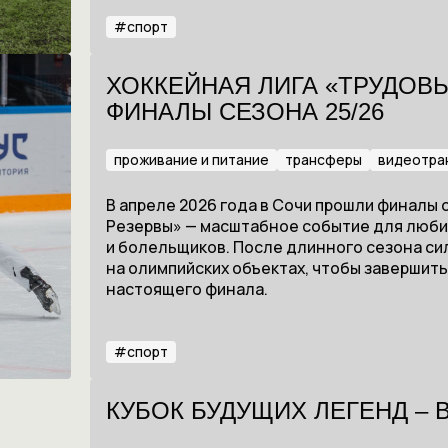
#
спорт
ХОККЕЙНАЯ ЛИГА «ТРУДОВ
ФИНАЛЫ СЕЗОНА 25/26
проживание и питание
трансферы
видеотра
В апреле 2026 года в Сочи прошли финалы
Резервы» — масштабное событие для люби
и болельщиков. После длинного сезона с
на олимпийских объектах, чтобы завершит
настоящего финала.
#
спорт
КУБОК БУДУЩИХ ЛЕГЕНД – В