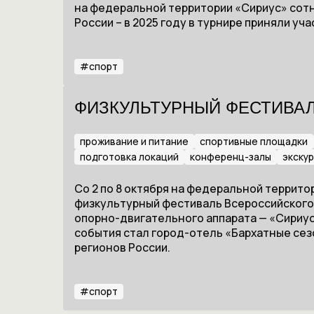
на федеральной территории «Сириус» сотн
России – в 2025 году в турнире приняли уч
#
спорт
ФИЗКУЛЬТУРНЫЙ ФЕСТИВАЛ
проживание и питание
спортивные площадки
подготовка локаций
конференц-залы
экску
Со 2 по 8 октября на федеральной террит
физкультурный фестиваль Всероссийского
опорно-двигательного аппарата — «Сириу
события стал город-отель «Бархатные сезо
регионов России.
#
спорт