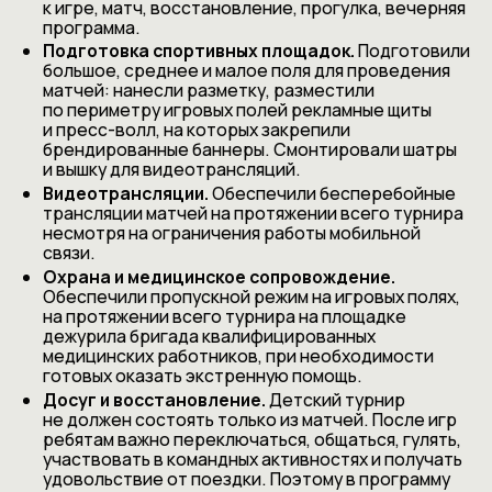
к игре, матч, восстановление, прогулка, вечерняя
программа.
Подготовка спортивных площадок.
Подготовили
большое, среднее и малое поля для проведения
матчей: нанесли разметку, разместили
по периметру игровых полей рекламные щиты
и пресс-волл, на которых закрепили
брендированные баннеры. Смонтировали шатры
и вышку для видеотрансляций.
Видеотрансляции.
Обеспечили бесперебойные
трансляции матчей на протяжении всего турнира
несмотря на ограничения работы мобильной
связи.
Охрана и медицинское сопровождение.
Обеспечили пропускной режим на игровых полях,
на протяжении всего турнира на площадке
дежурила бригада квалифицированных
медицинских работников, при необходимости
готовых оказать экстренную помощь.
Досуг и восстановление.
Детский турнир
не должен состоять только из матчей. После игр
ребятам важно переключаться, общаться, гулять,
участвовать в командных активностях и получать
удовольствие от поездки. Поэтому в программу