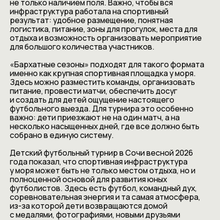
не только наличием поля. Важно, чтобы вся
инфраструктура работала на спортивный
результат: удобное размещение, понятная
логистика, питание, зоны для прогулок, места для
отдыха и возможность организовать мероприятие
для большого количества участников.
«Бархатные сезоны» подходят для такого формата
именно как крупная спортивная площадка у моря.
Здесь можно разместить команды, организовать
питание, провести матчи, обеспечить досуг
и создать для детей ощущение настоящего
футбольного выезда. Для турнира это особенно
важно: дети приезжают не на один матч, а на
несколько насыщенных дней, где все должно быть
собрано в единую систему.
Детский футбольный турнир в Сочи весной 2026
года показал, что спортивная инфраструктура
у моря может быть не только местом отдыха, но и
полноценной основой для развития юных
футболистов. Здесь есть футбол, командный дух,
соревновательная энергия и та самая атмосфера,
из-за которой дети возвращаются домой
с медалями, фотографиями, новыми друзьями