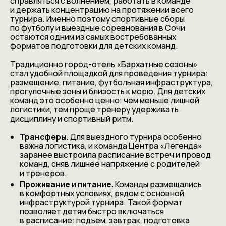
справляться с волнением, работать в команде
и держать концентрацию на протяжении всего
турнира. Именно поэтому спортивные сборы
по футболу и выездные соревнования в Сочи
остаются одним из самых востребованных
форматов подготовки для детских команд.
Традиционно город-отель «Бархатные сезоны»
стал удобной площадкой для проведения турнира:
размещение, питание, футбольная инфраструктура,
прогулочные зоны и близость к морю. Для детских
команд это особенно ценно: чем меньше лишней
логистики, тем проще тренеру удерживать
дисциплину и спортивный ритм.
Трансферы.
Для выездного турнира особенно
важна логистика, и команда Центра «Легенда»
заранее выстроила расписание встреч и провод
команд, сняв лишнее напряжение с родителей
и тренеров.
Проживание и питание.
Команды размещались
в комфортных условиях, рядом с основной
инфраструктурой турнира. Такой формат
позволяет детям быстро включаться
в расписание: подъем, завтрак, подготовка