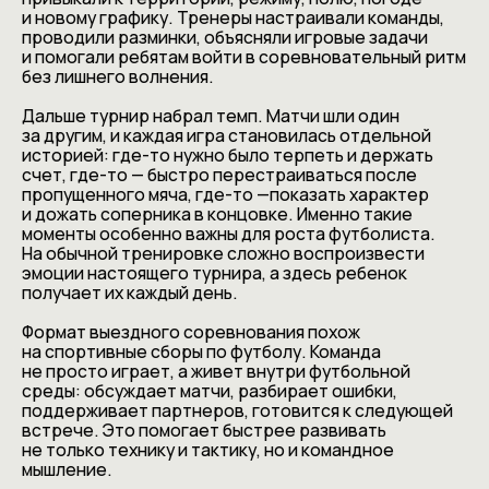
и новому графику. Тренеры настраивали команды,
проводили разминки, объясняли игровые задачи
и помогали ребятам войти в соревновательный ритм
без лишнего волнения.
Дальше турнир набрал темп. Матчи шли один
за другим, и каждая игра становилась отдельной
историей: где-то нужно было терпеть и держать
счет, где-то — быстро перестраиваться после
пропущенного мяча, где-то —показать характер
и дожать соперника в концовке. Именно такие
моменты особенно важны для роста футболиста.
На обычной тренировке сложно воспроизвести
эмоции настоящего турнира, а здесь ребенок
получает их каждый день.
Формат выездного соревнования похож
на спортивные сборы по футболу. Команда
не просто играет, а живет внутри футбольной
среды: обсуждает матчи, разбирает ошибки,
поддерживает партнеров, готовится к следующей
встрече. Это помогает быстрее развивать
не только технику и тактику, но и командное
мышление.