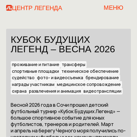
МЕНЮ
ЦЕНТР ЛЕГЕНДА
КУБОК БУДУЩИХ
ЛЕГЕНД – ВЕСНА 2026
проживание и питание
трансферы
спортивные площадки
техническое обеспечение
судейство
фото- и видеосъемка
брендирование
награды участникам
медицинское сопровождение
охрана
развлечения и анимация
видеотрансляции
Весной 2026 года в Сочи прошел детский
футбольный турнир «Кубок Будущих Легенд» —
большое спортивное событие для юных
футболистов, тренеров и родителей. Март
и апрель на берегу Черного моря получились по-
настоящему футбольными: команды приехали