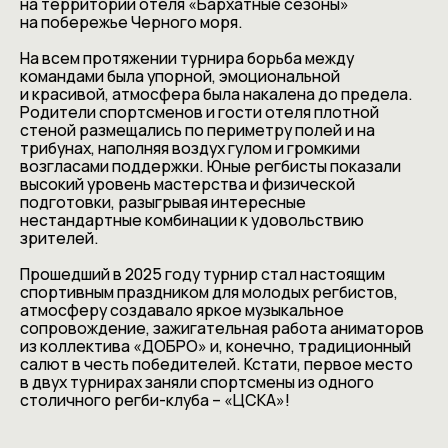
на территории отеля «Бархатные сезоны»
на побережье Черного моря.
На всем протяжении турнира борьба между
командами была упорной, эмоциональной
и красивой, атмосфера была накалена до предела.
Родители спортсменов и гости отеля плотной
стеной размещались по периметру полей и на
трибунах, наполняя воздух гулом и громкими
возгласами поддержки. Юные регбисты показали
высокий уровень мастерства и физической
подготовки, разыгрывая интересные
нестандартные комбинации к удовольствию
зрителей.
Прошедший в 2025 году турнир стал настоящим
спортивным праздником для молодых регбистов,
атмосферу создавало яркое музыкальное
сопровождение, зажигательная работа аниматоров
из коллектива «ДОБРО» и, конечно, традиционный
салют в честь победителей. Кстати, первое место
в двух турнирах заняли спортсмены из одного
столичного регби-клуба – «ЦСКА»!