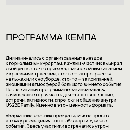
ПРОГРАММА КЕМПА
Дни начинались с организованных выездов
к горнолыжным курортам. Каждый участник выбирал
свой ритм: кто-то приезжал за спокойным катанием
и красивыми трассами, кто-то — за прогрессом
на лыжах или сноуборде, кто-то — за компанией,
эмоциями и атмосферой большого зимнего события.
После катания программа не заканчивалась:
начиналась вторая часть дня —восстановление,
встречи, активности, апре-ски и общение внутри
US2BE Family. Именно в этом ценность формата.
«Бархатные сезоны» превратились не просто
в точку размещения, а в штаб-квартиру всего
события. Здесь участники встречались утром,