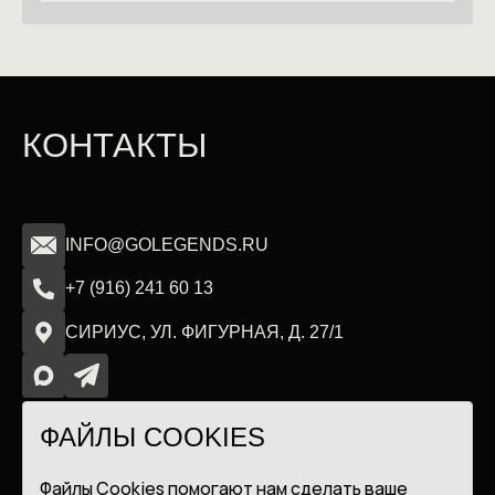
КОНТАКТЫ
INFO@GOLEGENDS.RU
+7 (916) 241 60 13
СИРИУС, УЛ. ФИГУРНАЯ, Д. 27/1
ФАЙЛЫ COOKIES
ООО ЦСП «ЛЕГЕНДА»
ПОЛИТИКА ОБРАБОТКИ ДАННЫХ
Файлы Cookies помогают нам сделать ваше