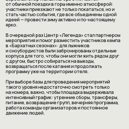
от обычной поездки в горы именно атмосферой:
участники приезжают не только покататься, но и
стать частью события, где все объединены одной
идеей — провести зиму активно и по-настоящему
ярко.
В очередной раз Центр «Легенда» стал партнером
мероприятия и помог разместить участников кемпа
в «Бархатных сезонах»: для лыжников
и сноубордистов были забронированы отдельные
корпуса для того, чтобы они могли жить рядом друг
с другом, быстро собираться на выезды,
возвращаться после катания и продолжать
программу уже на территории отеля.
При выборе базы для проведения мероприятий
такого уровня недостаточно смотреть только
на номера, важно, чтобы площадка выдерживала
интенсивный график: утренние сборы, трансферы,
питание, возвращение групп, вечерняя программа,
работа команды организаторов и постоянное
движение людей.